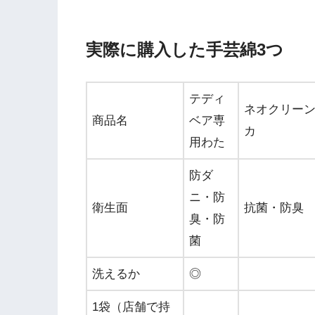
実際に購入した手芸綿3つ
テディ
ネオクリーンわた
商品名
ベア専
カ
用わた
防ダ
ニ・防
衛生面
抗菌・防臭
臭・防
菌
洗えるか
◎
1袋（店舗で持