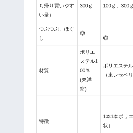
ち帰り買いやす
300ｇ
100ｇ、300
い量）
つぶつぶ、ほぐ
◎
し
◎
ポリエ
ステル1
ポリエステル
材質
00％
（東レセベ
(東洋
紡)
1本1本ポリ
特徴
状）