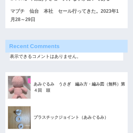
マブチ 仙台 本社 セール行ってきた。2023年1
月28～29日
Recent Comments
表示できるコメントはありません。
あみぐるみ うさぎ 編み方・編み図（無料）第
４回 頭
プラスチックジョイント（あみぐるみ）