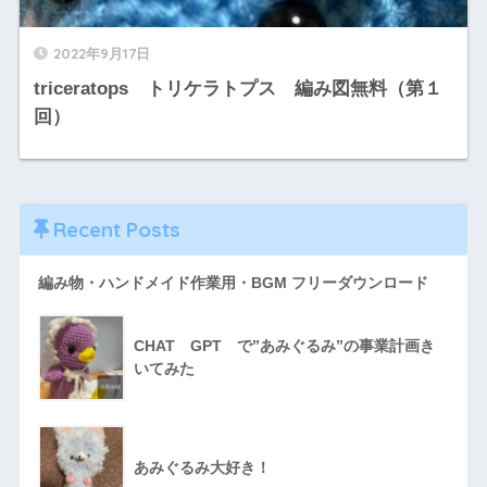
2022年9月17日
triceratops トリケラトプス 編み図無料（第１
回）
Recent Posts
編み物・ハンドメイド作業用・BGM フリーダウンロード
CHAT GPT で”あみぐるみ”の事業計画き
いてみた
あみぐるみ大好き！