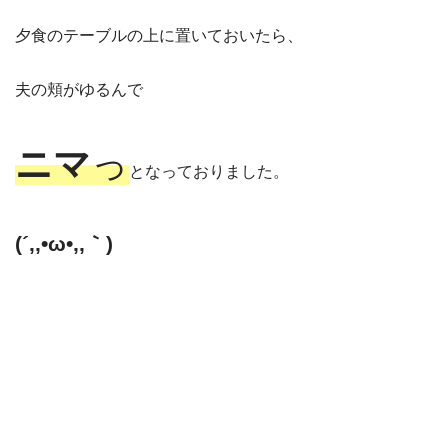
夕食のテーブルの上に置いておいたら、
夫の頬がゆるんで
ニマ
っ
となっておりました。
(´,,•ω•,,｀)