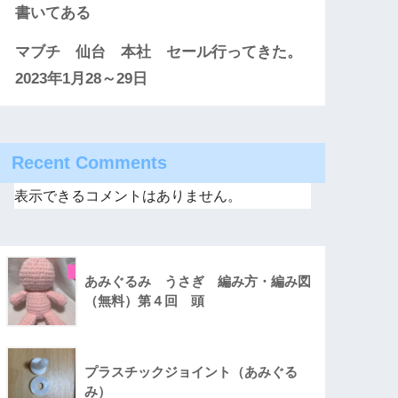
書いてある
マブチ 仙台 本社 セール行ってきた。
2023年1月28～29日
Recent Comments
表示できるコメントはありません。
あみぐるみ うさぎ 編み方・編み図
（無料）第４回 頭
プラスチックジョイント（あみぐる
み）