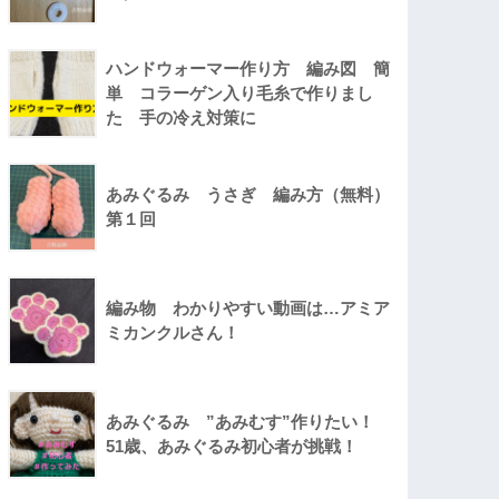
ハンドウォーマー作り方 編み図 簡
単 コラーゲン入り毛糸で作りまし
た 手の冷え対策に
あみぐるみ うさぎ 編み方（無料）
第１回
編み物 わかりやすい動画は…アミア
ミカンクルさん！
あみぐるみ ”あみむす”作りたい！
51歳、あみぐるみ初心者が挑戦！