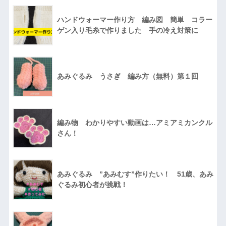
ハンドウォーマー作り方 編み図 簡単 コラー
ゲン入り毛糸で作りました 手の冷え対策に
あみぐるみ うさぎ 編み方（無料）第１回
編み物 わかりやすい動画は…アミアミカンクル
さん！
あみぐるみ ”あみむす”作りたい！ 51歳、あみ
ぐるみ初心者が挑戦！