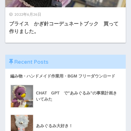
2022年6月26日
ブライス かぎ針コーデュネートブック 買って
作りました。
Recent Posts
編み物・ハンドメイド作業用・BGM フリーダウンロード
CHAT GPT で”あみぐるみ”の事業計画き
いてみた
あみぐるみ大好き！