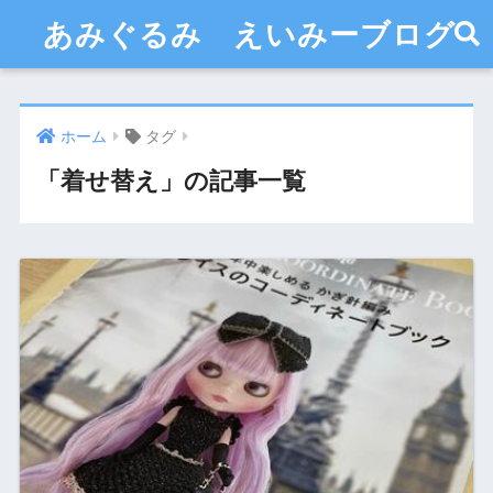
あみぐるみ えいみーブログ
ホーム
タグ
「着せ替え」の記事一覧