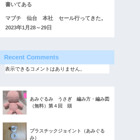
書いてある
マブチ 仙台 本社 セール行ってきた。
2023年1月28～29日
Recent Comments
表示できるコメントはありません。
あみぐるみ うさぎ 編み方・編み図
（無料）第４回 頭
プラスチックジョイント（あみぐる
み）