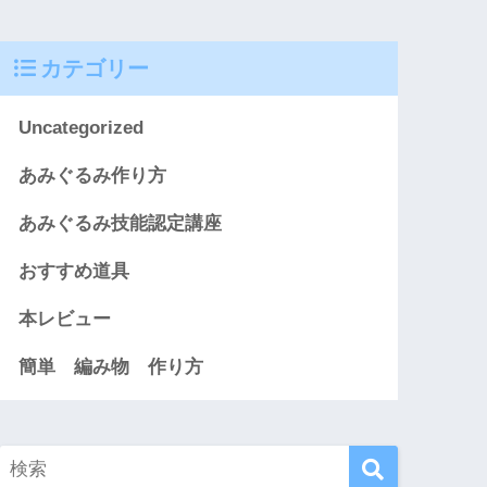
カテゴリー
Uncategorized
あみぐるみ作り方
あみぐるみ技能認定講座
おすすめ道具
本レビュー
簡単 編み物 作り方