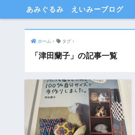
あみぐるみ えいみーブログ
ホーム
タグ
「津田蘭子」の記事一覧