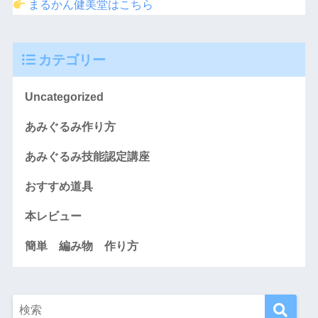
まるかん健美堂はこちら
カテゴリー
Uncategorized
あみぐるみ作り方
あみぐるみ技能認定講座
おすすめ道具
本レビュー
簡単 編み物 作り方