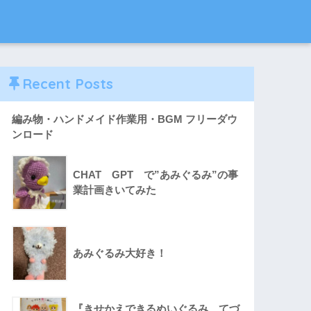
Recent Posts
編み物・ハンドメイド作業用・BGM フリーダウ
ンロード
CHAT GPT で”あみぐるみ”の事
業計画きいてみた
あみぐるみ大好き！
『きせかえできるぬいぐるみ てづ