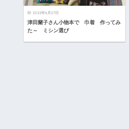
2022年6月27日
津田蘭子さん小物本で 巾着 作ってみ
た～ ミシン選び