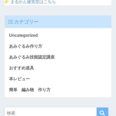
まるかん健美堂はこちら
カテゴリー
Uncategorized
あみぐるみ作り方
あみぐるみ技能認定講座
おすすめ道具
本レビュー
簡単 編み物 作り方