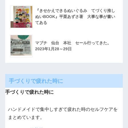
『きせかえできるぬいぐるみ てづくり推し
ぬいBOOK』平栗あずさ著 大事な事が書い
てある
マブチ 仙台 本社 セール行ってきた。
2023年1月28～29日
手づくりで疲れた時に
手づくりで疲れた時に
ハンドメイドで集中しすぎて疲れた時のセルフケアを
まとめています。