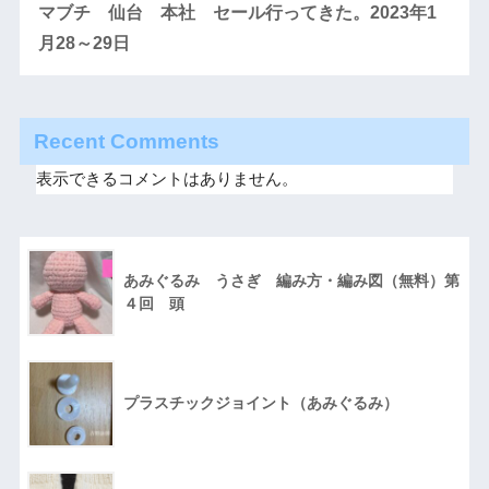
マブチ 仙台 本社 セール行ってきた。2023年1
月28～29日
Recent Comments
表示できるコメントはありません。
あみぐるみ うさぎ 編み方・編み図（無料）第
４回 頭
プラスチックジョイント（あみぐるみ）