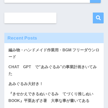
Recent Posts
編み物・ハンドメイド作業用・BGM フリーダウンロ
ード
CHAT GPT で”あみぐるみ”の事業計画きいてみ
た
あみぐるみ大好き！
『きせかえできるぬいぐるみ てづくり推しぬい
BOOK』平栗あずさ著 大事な事が書いてある