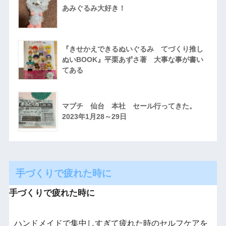
あみぐるみ大好き！
『きせかえできるぬいぐるみ てづくり推し
ぬいBOOK』平栗あずさ著 大事な事が書い
てある
マブチ 仙台 本社 セール行ってきた。
2023年1月28～29日
手づくりで疲れた時に
手づくりで疲れた時に
ハンドメイドで集中しすぎて疲れた時のセルフケアを