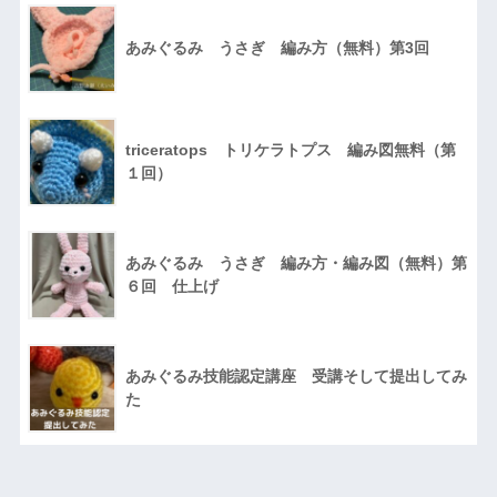
あみぐるみ うさぎ 編み方（無料）第3回
triceratops トリケラトプス 編み図無料（第
１回）
あみぐるみ うさぎ 編み方・編み図（無料）第
６回 仕上げ
あみぐるみ技能認定講座 受講そして提出してみ
た