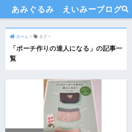
あみぐるみ えいみーブログ
ホーム
タグ
「ポーチ作りの達人になる」の記事一
覧