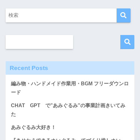
Recent Posts
編み物・ハンドメイド作業用・BGM フリーダウンロ
ード
CHAT GPT で”あみぐるみ”の事業計画きいてみ
た
あみぐるみ大好き！