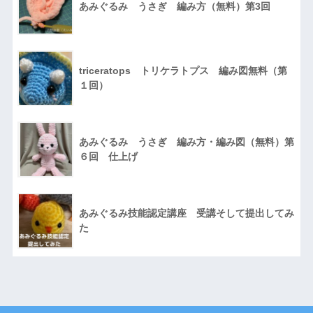
あみぐるみ うさぎ 編み方（無料）第3回
triceratops トリケラトプス 編み図無料（第
１回）
あみぐるみ うさぎ 編み方・編み図（無料）第
６回 仕上げ
あみぐるみ技能認定講座 受講そして提出してみ
た