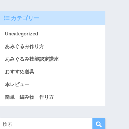
カテゴリー
Uncategorized
あみぐるみ作り方
あみぐるみ技能認定講座
おすすめ道具
本レビュー
簡単 編み物 作り方