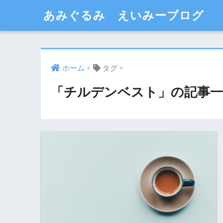
あみぐるみ えいみーブログ
ホーム
タグ
「チルデンベスト」の記事一