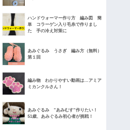
ハンドウォーマー作り方 編み図 簡
単 コラーゲン入り毛糸で作りまし
た 手の冷え対策に
あみぐるみ うさぎ 編み方（無料）
第１回
編み物 わかりやすい動画は…アミア
ミカンクルさん！
あみぐるみ ”あみむす”作りたい！
51歳、あみぐるみ初心者が挑戦！