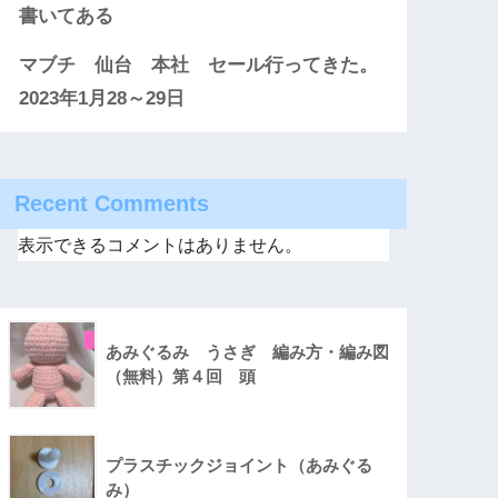
書いてある
マブチ 仙台 本社 セール行ってきた。
2023年1月28～29日
Recent Comments
表示できるコメントはありません。
あみぐるみ うさぎ 編み方・編み図
（無料）第４回 頭
プラスチックジョイント（あみぐる
み）