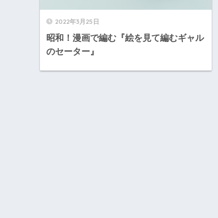
2022年3月25日
昭和！漫画で編む『絵を見て編むギャル
のセーター』