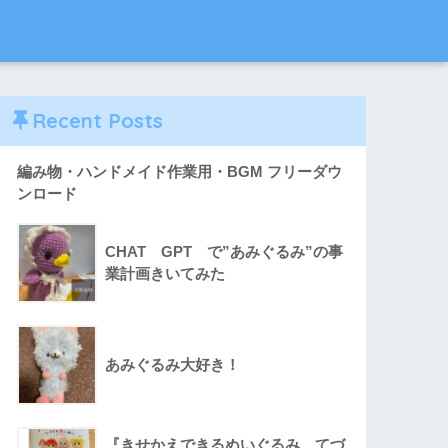
Recent Posts
編み物・ハンドメイド作業用・BGM フリーダウ
ンロード
CHAT GPT で”あみぐるみ”の事
業計画きいてみた
あみぐるみ大好き！
『きせかえできるぬいぐるみ てづ