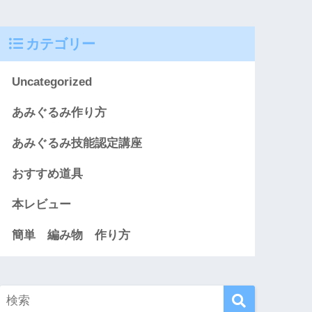
カテゴリー
Uncategorized
あみぐるみ作り方
あみぐるみ技能認定講座
おすすめ道具
本レビュー
簡単 編み物 作り方