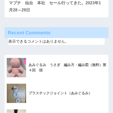
マブチ 仙台 本社 セール行ってきた。2023年1
月28～29日
Recent Comments
表示できるコメントはありません。
あみぐるみ うさぎ 編み方・編み図（無料）第
４回 頭
プラスチックジョイント（あみぐるみ）