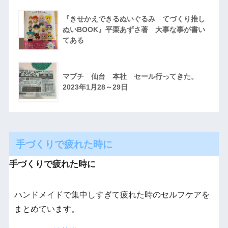
『きせかえできるぬいぐるみ てづくり推し
ぬいBOOK』平栗あずさ著 大事な事が書い
てある
マブチ 仙台 本社 セール行ってきた。
2023年1月28～29日
手づくりで疲れた時に
手づくりで疲れた時に
ハンドメイドで集中しすぎて疲れた時のセルフケアを
まとめています。