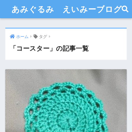
あみぐるみ えいみーブログ
ホーム
タグ
「コースター」の記事一覧