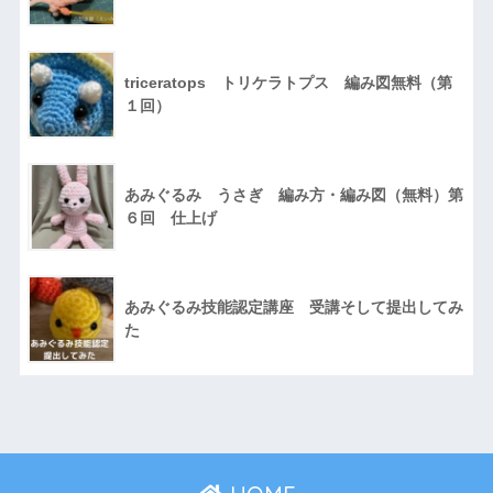
triceratops トリケラトプス 編み図無料（第
１回）
あみぐるみ うさぎ 編み方・編み図（無料）第
６回 仕上げ
あみぐるみ技能認定講座 受講そして提出してみ
た