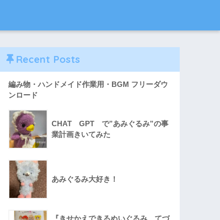
Recent Posts
編み物・ハンドメイド作業用・BGM フリーダウ
ンロード
CHAT GPT で”あみぐるみ”の事
業計画きいてみた
あみぐるみ大好き！
『きせかえできるぬいぐるみ てづ