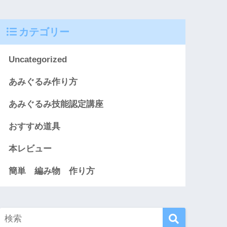
カテゴリー
Uncategorized
あみぐるみ作り方
あみぐるみ技能認定講座
おすすめ道具
本レビュー
簡単 編み物 作り方