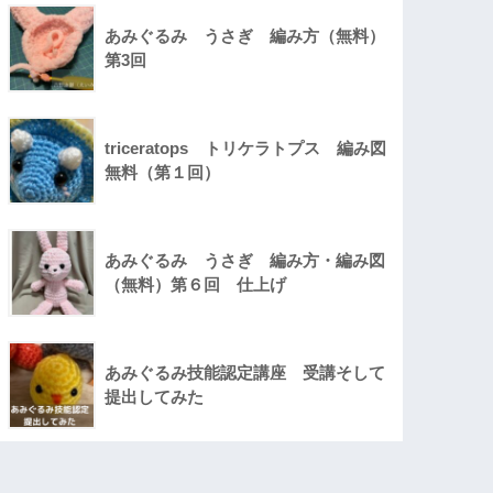
あみぐるみ うさぎ 編み方（無料）
第3回
triceratops トリケラトプス 編み図
無料（第１回）
あみぐるみ うさぎ 編み方・編み図
（無料）第６回 仕上げ
あみぐるみ技能認定講座 受講そして
提出してみた