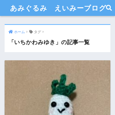
あみぐるみ えいみーブログ
ホーム
タグ
「いちかわみゆき」の記事一覧