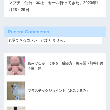
マブチ 仙台 本社 セール行ってきた。2023年1
月28～29日
Recent Comments
表示できるコメントはありません。
あみぐるみ うさぎ 編み方・編み図（無料）第
４回 頭
プラスチックジョイント（あみぐるみ）