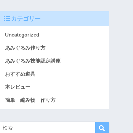
カテゴリー
Uncategorized
あみぐるみ作り方
あみぐるみ技能認定講座
おすすめ道具
本レビュー
簡単 編み物 作り方