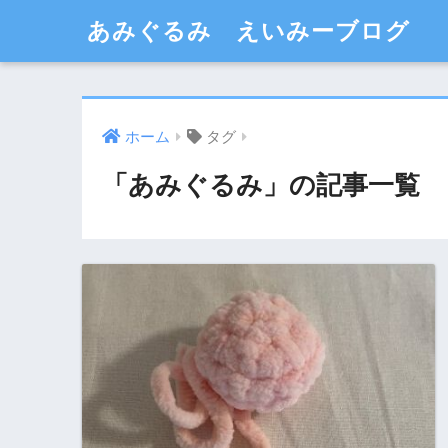
あみぐるみ えいみーブログ
ホーム
タグ
「あみぐるみ」の記事一覧