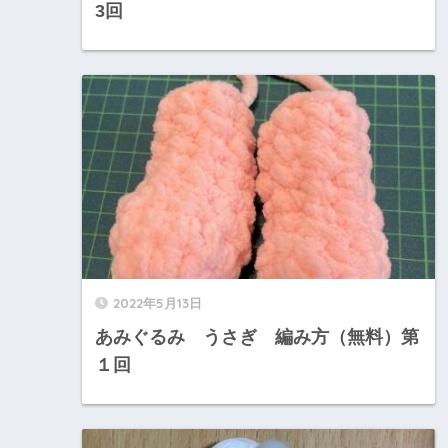
3回
2022年5月13日
あみぐるみ うさぎ 編み方（無料）第
１回