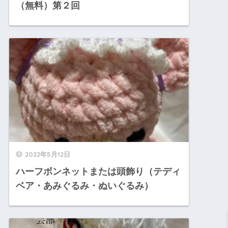
（無料）第２回
2022年5月12日
ハーフボンネットまたは頭飾り（テディ
ベア・あみぐるみ・ぬいぐるみ）