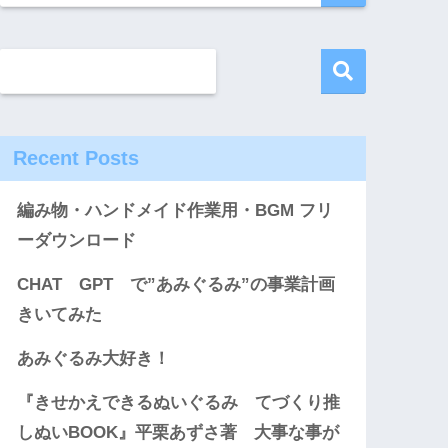
Recent Posts
編み物・ハンドメイド作業用・BGM フリ
ーダウンロード
CHAT GPT で”あみぐるみ”の事業計画
きいてみた
あみぐるみ大好き！
『きせかえできるぬいぐるみ てづくり推
しぬいBOOK』平栗あずさ著 大事な事が