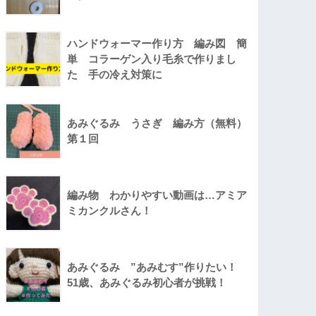
ハンドウォーマー作り方 編み図 簡
単 コラーゲン入り毛糸で作りまし
た 手の冷え対策に
あみぐるみ うさぎ 編み方（無料）
第１回
編み物 わかりやすい動画は…アミア
ミカンクルさん！
あみぐるみ ”あみむす”作りたい！
51歳、あみぐるみ初心者が挑戦！