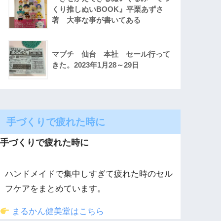
くり推しぬいBOOK』平栗あずさ
著 大事な事が書いてある
マブチ 仙台 本社 セール行って
きた。2023年1月28～29日
手づくりで疲れた時に
手づくりで疲れた時に
ハンドメイドで集中しすぎて疲れた時のセル
フケアをまとめています。
まるかん健美堂はこちら