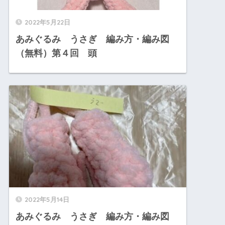
2022年5月22日
あみぐるみ うさぎ 編み方・編み図
（無料）第４回 頭
2022年5月14日
あみぐるみ うさぎ 編み方・編み図