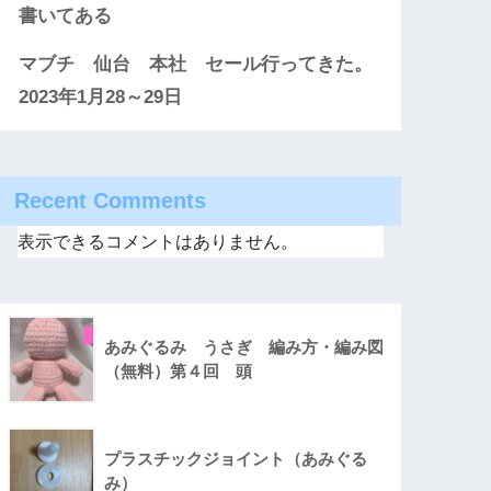
書いてある
マブチ 仙台 本社 セール行ってきた。
2023年1月28～29日
Recent Comments
表示できるコメントはありません。
あみぐるみ うさぎ 編み方・編み図
（無料）第４回 頭
プラスチックジョイント（あみぐる
み）