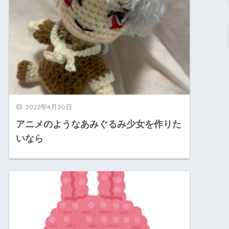
2022年4月30日
アニメのようなあみぐるみ少女を作りた
いなら