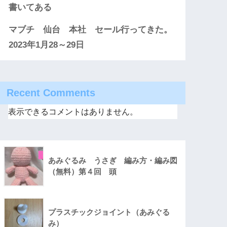
書いてある
マブチ 仙台 本社 セール行ってきた。
2023年1月28～29日
Recent Comments
表示できるコメントはありません。
あみぐるみ うさぎ 編み方・編み図
（無料）第４回 頭
プラスチックジョイント（あみぐる
み）