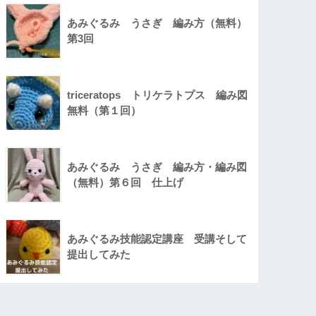
あみぐるみ うさぎ 編み方（無料）
第3回
triceratops トリケラトプス 編み図
無料（第１回）
あみぐるみ うさぎ 編み方・編み図
（無料）第６回 仕上げ
あみぐるみ技能認定講座 受講そして
提出してみた