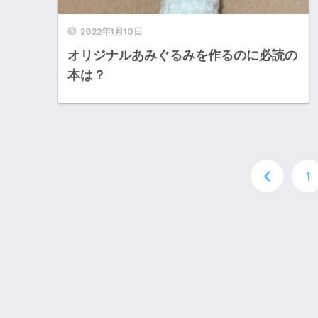
2022年1月10日
オリジナルあみぐるみを作るのに必読の
本は？
1