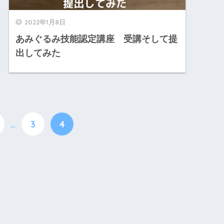
2022年1月8日
あみぐるみ技能認定講座 受講そして提
出してみた
…
3
4