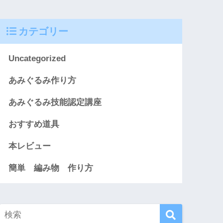
カテゴリー
Uncategorized
あみぐるみ作り方
あみぐるみ技能認定講座
おすすめ道具
本レビュー
簡単 編み物 作り方