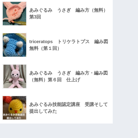
あみぐるみ うさぎ 編み方（無料）
第3回
triceratops トリケラトプス 編み図
無料（第１回）
あみぐるみ うさぎ 編み方・編み図
（無料）第６回 仕上げ
あみぐるみ技能認定講座 受講そして
提出してみた