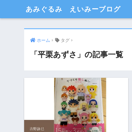
あみぐるみ えいみーブログ
ホーム
タグ
「平栗あずさ」の記事一覧