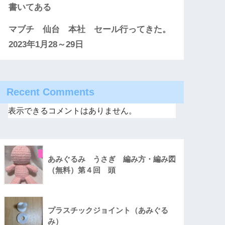
書いてある
マブチ 仙台 本社 セール行ってきた。
2023年1月28～29日
Recent Comments
表示できるコメントはありません。
あみぐるみ うさぎ 編み方・編み図
（無料）第４回 頭
プラスチックジョイント（あみぐる
み）