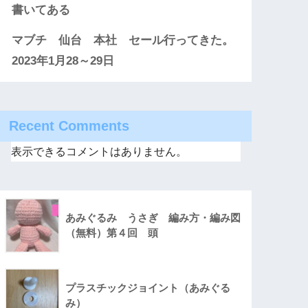
書いてある
マブチ 仙台 本社 セール行ってきた。
2023年1月28～29日
Recent Comments
表示できるコメントはありません。
あみぐるみ うさぎ 編み方・編み図
（無料）第４回 頭
プラスチックジョイント（あみぐる
み）