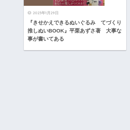
2023年1月29日
『きせかえできるぬいぐるみ てづくり
推しぬいBOOK』平栗あずさ著 大事な
事が書いてある