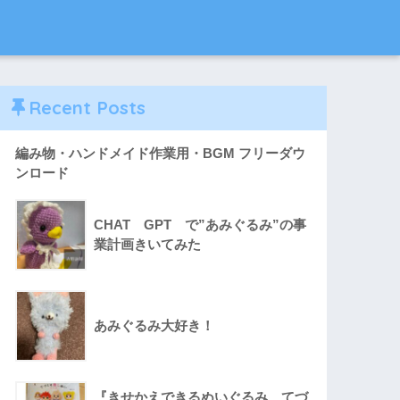
Recent Posts
編み物・ハンドメイド作業用・BGM フリーダウ
ンロード
CHAT GPT で”あみぐるみ”の事
業計画きいてみた
あみぐるみ大好き！
『きせかえできるぬいぐるみ てづ