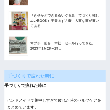
『きせかえできるぬいぐるみ てづくり推し
ぬいBOOK』平栗あずさ著 大事な事が書い
てある
マブチ 仙台 本社 セール行ってきた。
2023年1月28～29日
手づくりで疲れた時に
手づくりで疲れた時に
ハンドメイドで集中しすぎて疲れた時のセルフケアを
まとめています。