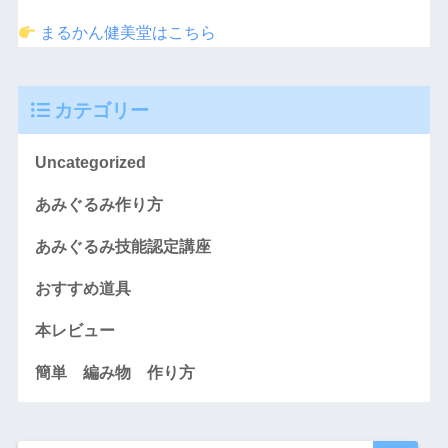
まるかん健美堂はこちら
カテゴリー
Uncategorized
あみぐるみ作り方
あみぐるみ技能認定講座
おすすめ道具
本レビュー
簡単 編み物 作り方