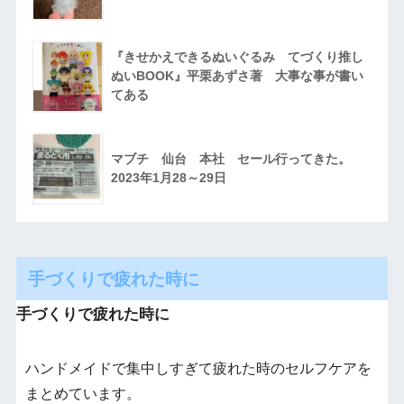
『きせかえできるぬいぐるみ てづくり推し
ぬいBOOK』平栗あずさ著 大事な事が書い
てある
マブチ 仙台 本社 セール行ってきた。
2023年1月28～29日
手づくりで疲れた時に
手づくりで疲れた時に
ハンドメイドで集中しすぎて疲れた時のセルフケアを
まとめています。