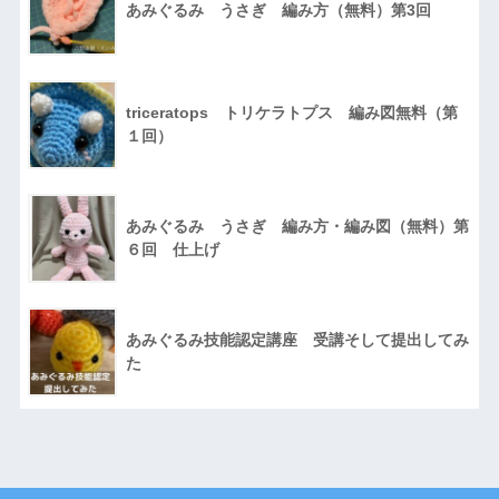
あみぐるみ うさぎ 編み方（無料）第3回
triceratops トリケラトプス 編み図無料（第
１回）
あみぐるみ うさぎ 編み方・編み図（無料）第
６回 仕上げ
あみぐるみ技能認定講座 受講そして提出してみ
た