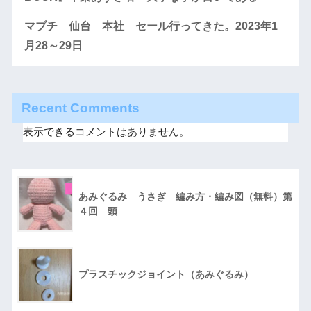
マブチ 仙台 本社 セール行ってきた。2023年1
月28～29日
Recent Comments
表示できるコメントはありません。
あみぐるみ うさぎ 編み方・編み図（無料）第
４回 頭
プラスチックジョイント（あみぐるみ）