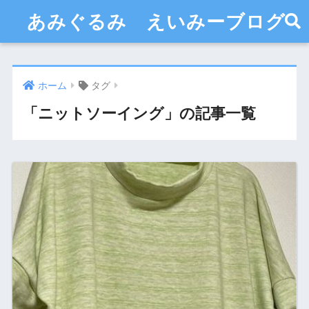
あみぐるみ えいみーブログ
ホーム
タグ
「ニットソーイング」の記事一覧