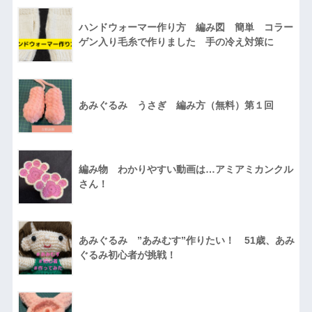
ハンドウォーマー作り方 編み図 簡単 コラー
ゲン入り毛糸で作りました 手の冷え対策に
あみぐるみ うさぎ 編み方（無料）第１回
編み物 わかりやすい動画は…アミアミカンクル
さん！
あみぐるみ ”あみむす”作りたい！ 51歳、あみ
ぐるみ初心者が挑戦！