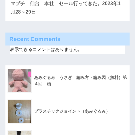
マブチ 仙台 本社 セール行ってきた。2023年1
月28～29日
Recent Comments
表示できるコメントはありません。
あみぐるみ うさぎ 編み方・編み図（無料）第
４回 頭
プラスチックジョイント（あみぐるみ）