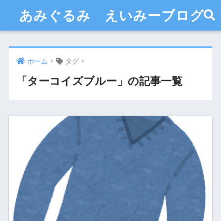
あみぐるみ えいみーブログ
ホーム
タグ
「ターコイズブルー」の記事一覧