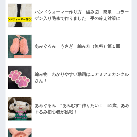
ハンドウォーマー作り方 編み図 簡単 コラー
ゲン入り毛糸で作りました 手の冷え対策に
あみぐるみ うさぎ 編み方（無料）第１回
編み物 わかりやすい動画は…アミアミカンクル
さん！
あみぐるみ ”あみむす”作りたい！ 51歳、あみ
ぐるみ初心者が挑戦！