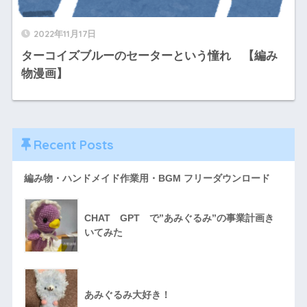
2022年11月17日
ターコイズブルーのセーターという憧れ 【編み
物漫画】
Recent Posts
編み物・ハンドメイド作業用・BGM フリーダウンロード
CHAT GPT で”あみぐるみ”の事業計画き
いてみた
あみぐるみ大好き！