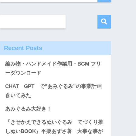
Recent Posts
編み物・ハンドメイド作業用・BGM フリ
ーダウンロード
CHAT GPT で”あみぐるみ”の事業計画
きいてみた
あみぐるみ大好き！
『きせかえできるぬいぐるみ てづくり推
しぬいBOOK』平栗あずさ著 大事な事が