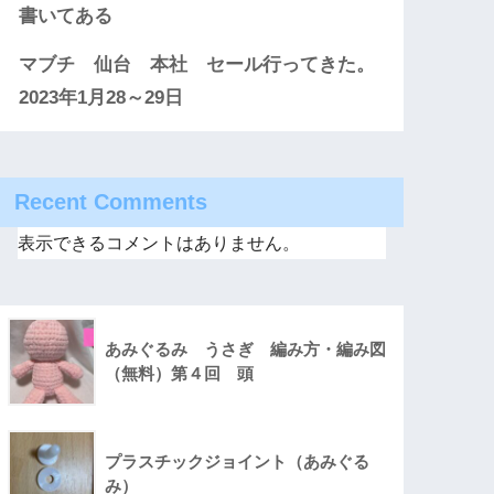
書いてある
マブチ 仙台 本社 セール行ってきた。
2023年1月28～29日
Recent Comments
表示できるコメントはありません。
あみぐるみ うさぎ 編み方・編み図
（無料）第４回 頭
プラスチックジョイント（あみぐる
み）