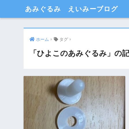
あみぐるみ えいみーブログ
ホーム
タグ
「ひよこのあみぐるみ」の