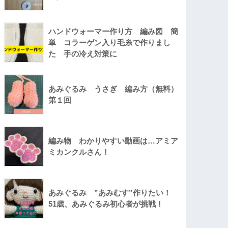
ハンドウォーマー作り方 編み図 簡
単 コラーゲン入り毛糸で作りまし
た 手の冷え対策に
あみぐるみ うさぎ 編み方（無料）
第１回
編み物 わかりやすい動画は…アミア
ミカンクルさん！
あみぐるみ ”あみむす”作りたい！
51歳、あみぐるみ初心者が挑戦！