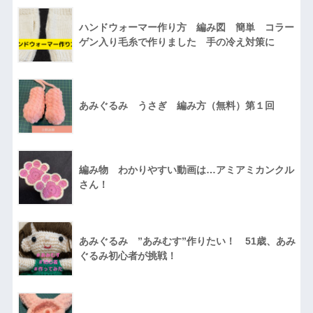
ハンドウォーマー作り方 編み図 簡単 コラー
ゲン入り毛糸で作りました 手の冷え対策に
あみぐるみ うさぎ 編み方（無料）第１回
編み物 わかりやすい動画は…アミアミカンクル
さん！
あみぐるみ ”あみむす”作りたい！ 51歳、あみ
ぐるみ初心者が挑戦！