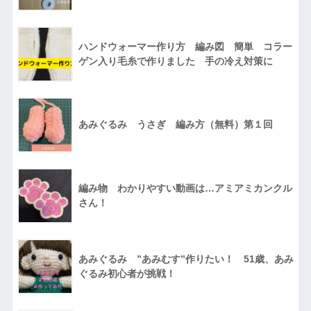
ハンドウォーマー作り方 編み図 簡単 コラー
ゲン入り毛糸で作りました 手の冷え対策に
あみぐるみ うさぎ 編み方（無料）第１回
編み物 わかりやすい動画は…アミアミカンクル
さん！
あみぐるみ ”あみむす”作りたい！ 51歳、あみ
ぐるみ初心者が挑戦！