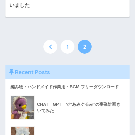
いました
1
2
Recent Posts
編み物・ハンドメイド作業用・BGM フリーダウンロード
CHAT GPT で”あみぐるみ”の事業計画き
いてみた