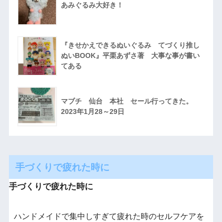
あみぐるみ大好き！
『きせかえできるぬいぐるみ てづくり推し
ぬいBOOK』平栗あずさ著 大事な事が書い
てある
マブチ 仙台 本社 セール行ってきた。
2023年1月28～29日
手づくりで疲れた時に
手づくりで疲れた時に
ハンドメイドで集中しすぎて疲れた時のセルフケアを